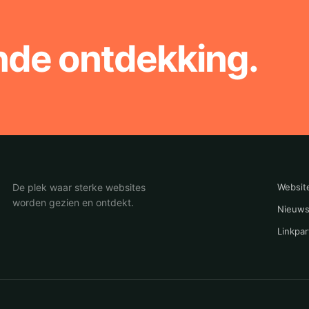
nde ontdekking.
De plek waar sterke websites
Websit
worden gezien en ontdekt.
Nieuws
Linkpar