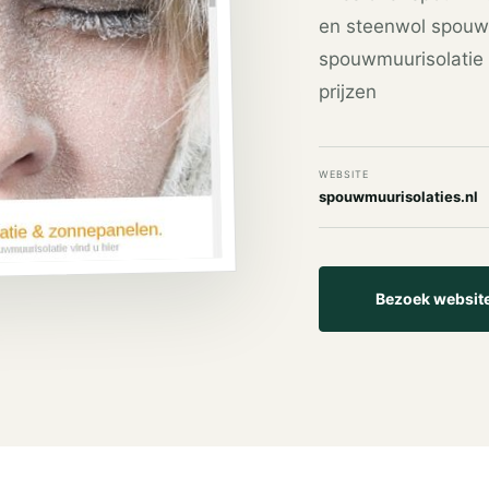
en steenwol spouwm
spouwmuurisolatie o
prijzen
WEBSITE
spouwmuurisolaties.nl
Bezoek websit