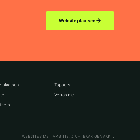
→
Website plaatsen
e plaatsen
Toppers
te
Verras me
tners
WEBSITES MET AMBITIE, ZICHTBAAR GEMAAKT.