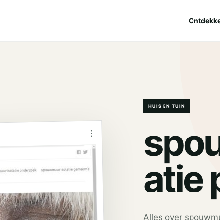
Ontdekk
HUIS EN TUIN
spou
⋮
l
atie 
Alles over spouwmuu