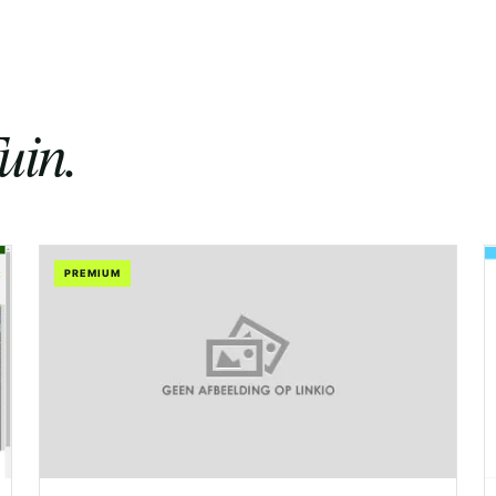
uin.
PREMIUM