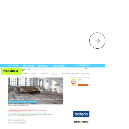
→
PREMIUM