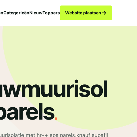
→
en
Categorieën
Nieuw
Toppers
Website plaatsen
wmuurisol
.
parels
risolatie met hr++ eps parels,knauf supafil