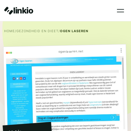
linkio
HOME
/
GEZONDHEID EN DIEET
/
OGEN LASEREN
⋮
ogenlaseren.net