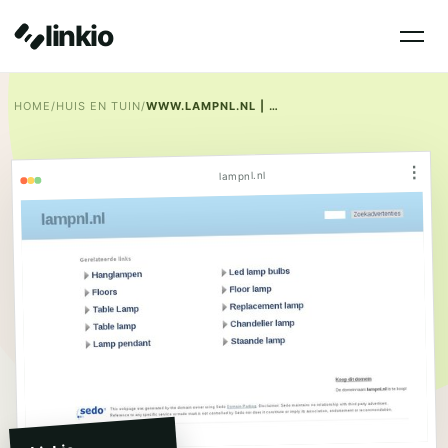
linkio
HOME
/
HUIS EN TUIN
/
WWW.LAMPNL.NL | DE ONLINE WINKEL VOOR UW BINNEN- EN BUITENVERLICHTING
⋮
lampnl.nl