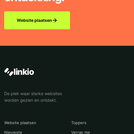
→
Website plaatsen
linkio
De plek waar sterke websites
worden gezien en ontdekt.
Website plaatsen
Toppers
Nieuwste
Verras me