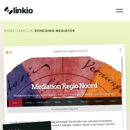
linkio
HOME
/
ZAKELIJK
/
SCHEIDING MEDIATOR
⋮
mediationregionoord.nl