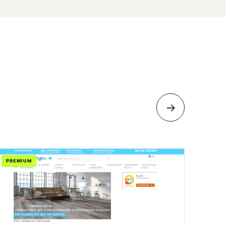
→
PREMIUM