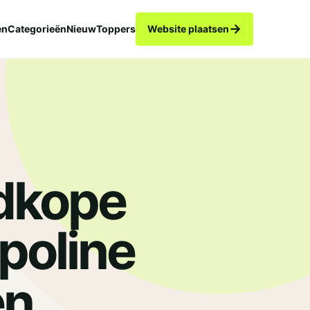
→
en
Categorieën
Nieuw
Toppers
Website plaatsen
dkope
poline
.
en