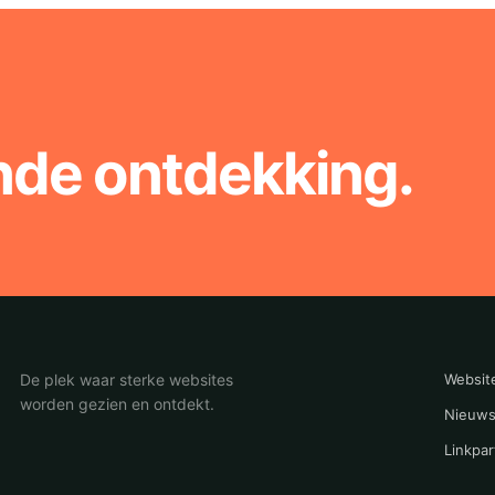
nde ontdekking.
De plek waar sterke websites
Websit
worden gezien en ontdekt.
Nieuws
Linkpar