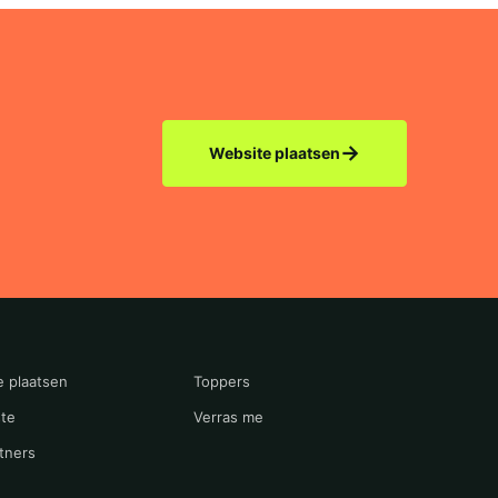
→
Website plaatsen
e plaatsen
Toppers
te
Verras me
tners