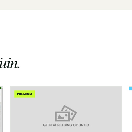
uin.
PREMIUM