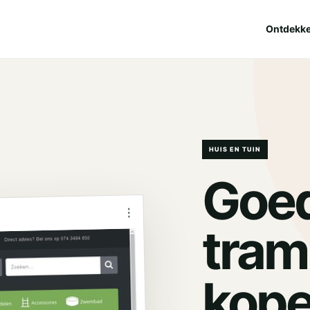
Ontdekk
HUIS EN TUIN
Goe
⋮
tram
kop