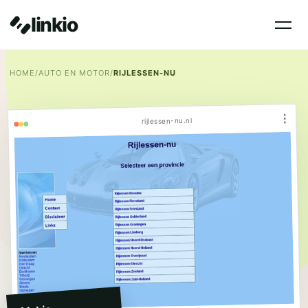
linkio
HOME
/
AUTO EN MOTOR
/
RIJLESSEN-NU
⋮
rijlessen-nu.nl