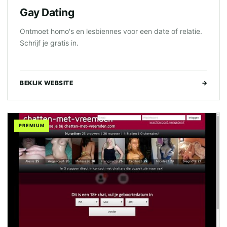
Gay Dating
Ontmoet homo's en lesbiennes voor een date of relatie.
Schrijf je gratis in.
BEKIJK WEBSITE
→
PREMIUM