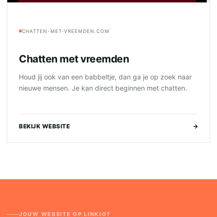
CHATTEN-MET-VREEMDEN.COM
Chatten met vreemden
Houd jij ook van een babbeltje, dan ga je op zoek naar
nieuwe mensen. Je kan direct beginnen met chatten.
BEKIJK WEBSITE
→
JOUW WEBSITE OP LINKIO?