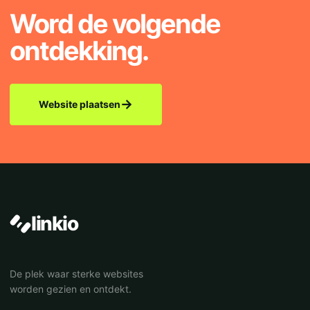
Word de volgende
ontdekking.
→
Website plaatsen
linkio
De plek waar sterke websites
worden gezien en ontdekt.