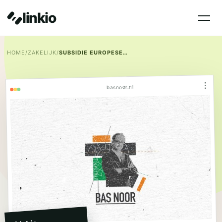
linkio
HOME
/
ZAKELIJK
/
SUBSIDIE EUROPESE FONDSEN
⋮
basnoor.nl