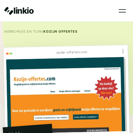
linkio
HOME
/
HUIS EN TUIN
/
KOZIJN OFFERTES
⋮
kozijn-offertes.com