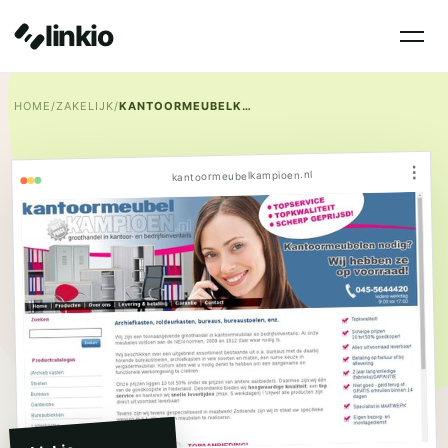
linkio
HOME
/
ZAKELIJK
/
KANTOORMEUBELKAMPIOEN.NL
⋮
kantoormeubelkampioen.nl