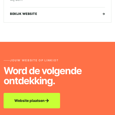
BEKIJK WEBSITE
→
JOUW WEBSITE OP LINKIO?
Word de volgende
ontdekking.
→
Website plaatsen