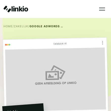
linkio
HOME
/
ZAKELIJK
/
GOOGLE ADWORDS PAY PER CLICK (PPC)
⋮
telebite.nl