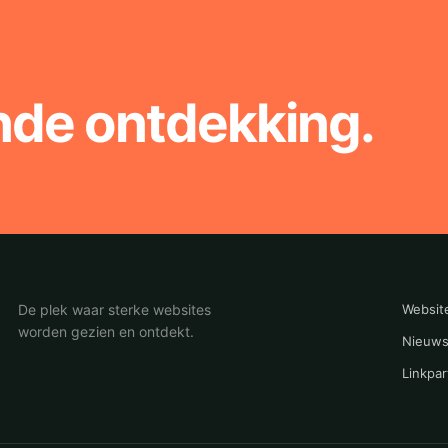
nde ontdekking.
De plek waar sterke websites
Websit
worden gezien en ontdekt.
Nieuws
Linkpar