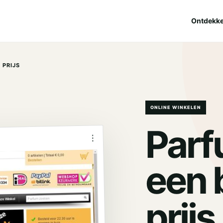
Ontdekk
 PRIJS
ONLINE WINKELEN
Parf
⋮
een 
.
prijs