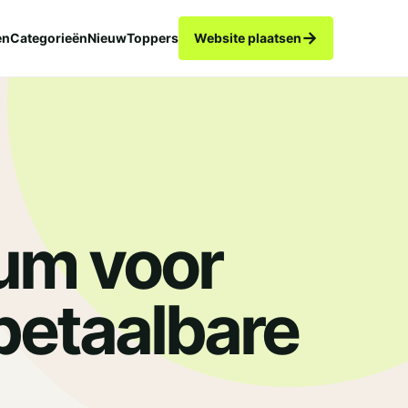
→
en
Categorieën
Nieuw
Toppers
Website plaatsen
um voor
betaalbare