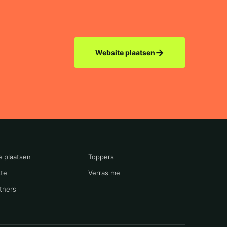
→
Website plaatsen
e plaatsen
Toppers
te
Verras me
tners