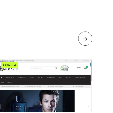
→
PREMIUM