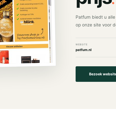
Patfum biedt u alle
op onze site voor d
WEBSITE
patfum.nl
Bezoek websit