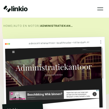
linkio
HOME
/
AUTO EN MOTOR
/
ADMINISTRATIEKANTOOR ROTTERDAM
⋮
administratiekantoor-boekhouder-rotterdam.nl