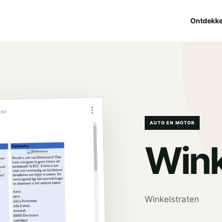
Ontdekk
⋮
.nl
AUTO EN MOTOR
Wink
Winkelstraten