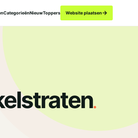
→
en
Categorieën
Nieuw
Toppers
Website plaatsen
.
elstraten