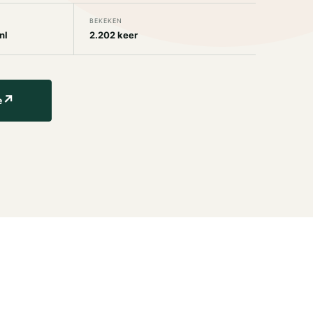
BEKEKEN
nl
2.202 keer
↗
e