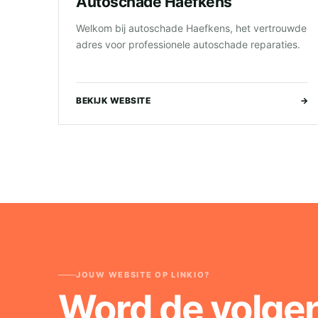
Autoschade Haefkens
Welkom bij autoschade Haefkens, het vertrouwde
adres voor professionele autoschade reparaties.
BEKIJK WEBSITE
→
JOUW WEBSITE OP LINKIO?
Word de volge