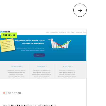
→
PREMIUM
INOSOFT.NL