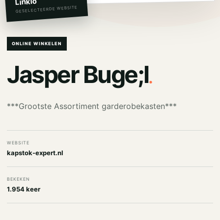
Linkio
GESELECTEERDE WEBSITE
ONLINE WINKELEN
.
Jasper Buge;l
***Grootste Assortiment garderobekasten***
WEBSITE
kapstok-expert.nl
BEKEKEN
1.954 keer