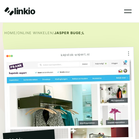
linkio
HOME
/
ONLINE WINKELEN
/
JASPER BUGE;L
⋮
kapstok-expert.nl