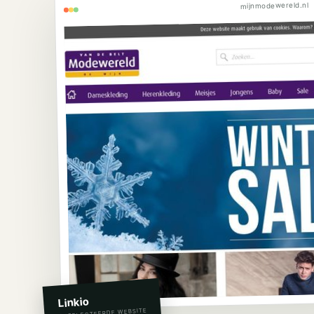
mijnmodewereld.nl
Linkio
GESELECTEERDE WEBSITE