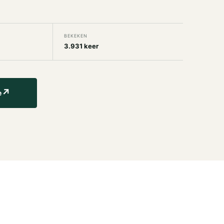
BEKEKEN
3.931 keer
↗
e