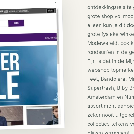
⋮
ontdekkingsreis te
grote shop vol mooi
alleen kun je dit 
grote fysieke winke
Modewereld, ook ku
rondsurfen in de g
Fijn is dat in de M
webshop topmerken 
Feet, Bandolera, M
Supertrash, B by B
Amsterdam en Nüm
assortiment aanbie
zeker nooit uitgek
collecties telkens 
blijven verrassen!