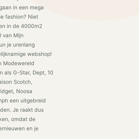
 gaan in een mega
e fashion? Niet
doen in de 4000m2
l van Mijn
n je urenlang
elijknamige webshop!
ijn Modewereld
als G-Star, Dept, 10
aison Scotch,
ridget, Noosa
ph een uitgebreid
den. Je raakt dus
eken, omdat de
vernieuwen en je