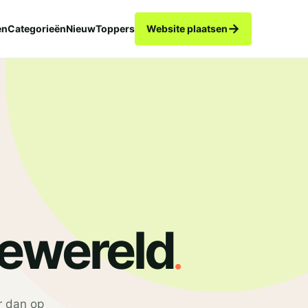
→
en
Categorieën
Nieuw
Toppers
Website plaatsen
.
ewereld
r dan op