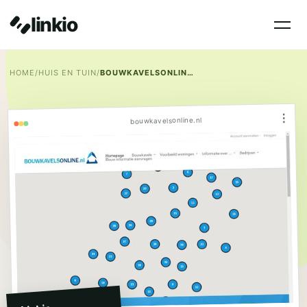
linkio
HOME
/
HUIS EN TUIN
/
BOUWKAVELSONLINE.NL
⋮
bouwkavelsonline.nl