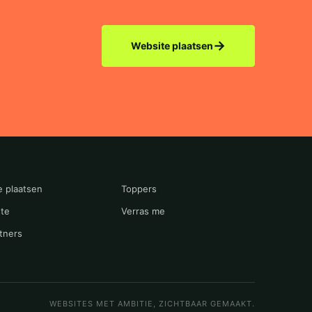
→
Website plaatsen
e plaatsen
Toppers
te
Verras me
tners
WEBSITES MET AMBITIE, ZICHTBAAR GEMAAKT.