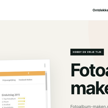
Ontdekk
HOBBY EN VRIJE TIJD
Foto
⋮
t
mak
Fotoalbum-maken.ne