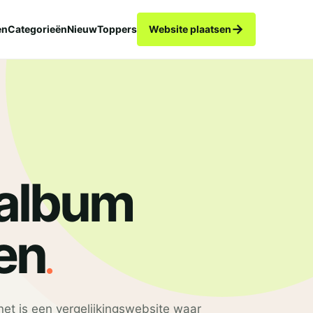
→
en
Categorieën
Nieuw
Toppers
Website plaatsen
album
.
en
t is een vergelijkingswebsite waar