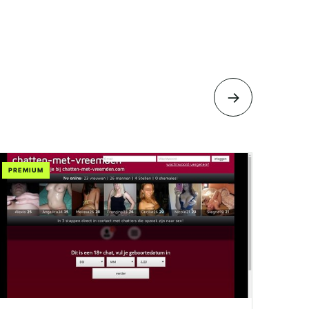
→
PREMIUM