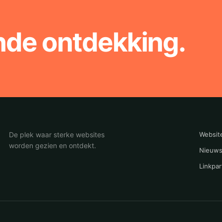
nde ontdekking.
De plek waar sterke websites
Websit
worden gezien en ontdekt.
Nieuws
Linkpar