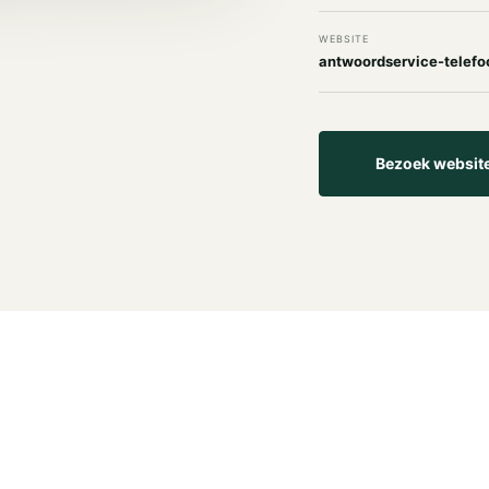
WEBSITE
antwoordservice-telefo
Bezoek websit