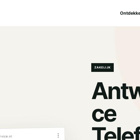
Ontdekk
ZAKELIJK
Antw
ce
Tele
⋮
vice.nl