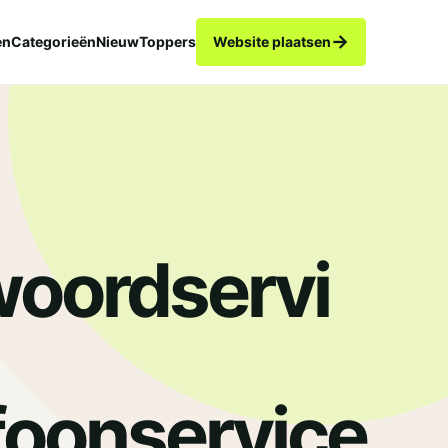
→
en
Categorieën
Nieuw
Toppers
Website plaatsen
oordservi
foonservice