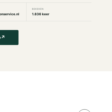
BEKEKEN
onservice.nl
1.836 keer
↗
e