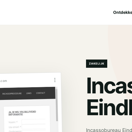
Ontdekk
ZAKELIJK
Inca
⋮
n.com
Eind
Incassobureau Eindh