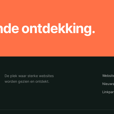
nde ontdekking.
De plek waar sterke websites
Websit
worden gezien en ontdekt.
Nieuws
Linkpar