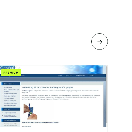
→
PREMIUM