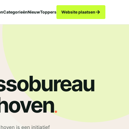
→
en
Categorieën
Nieuw
Toppers
Website plaatsen
ssobureau
.
hoven
oven is een initiatief