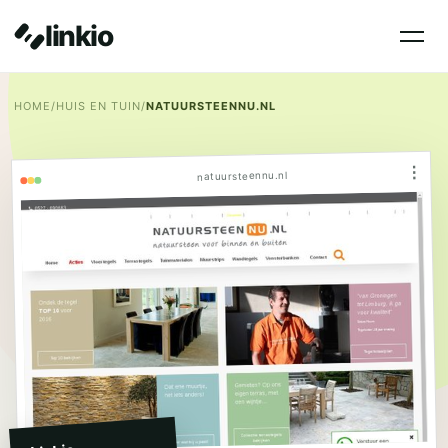
linkio
HOME
/
HUIS EN TUIN
/
NATUURSTEENNU.NL
⋮
natuursteennu.nl