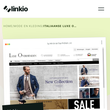
linkio
HOME
/
MODE EN KLEDING
/
ITALIAANSE LUXE OVERHEMDEN
⋮
luxeoverhemden.nl