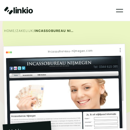
linkio
HOME
/
ZAKELIJK
/
INCASSOBUREAU NIJMEGEN
⋮
incassobureau-nijmegen.com