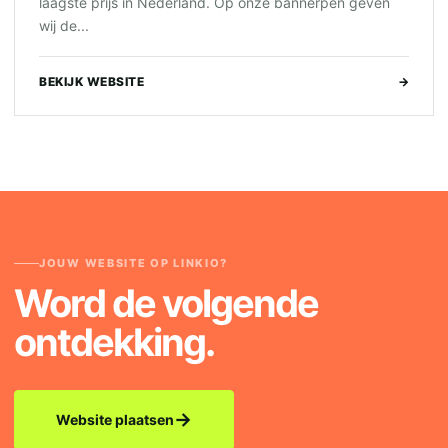
laagste prijs in Nederland. Op onze bannerpen geven
wij de...
BEKIJK WEBSITE
→
JOUW WEBSITE OP LINKIO?
Word de volgende
ontdekking.
→
Website plaatsen