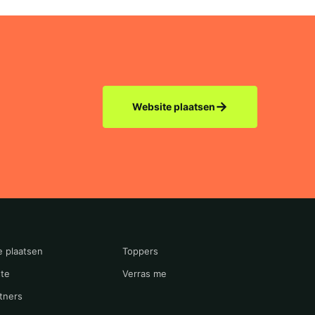
→
Website plaatsen
e plaatsen
Toppers
te
Verras me
tners