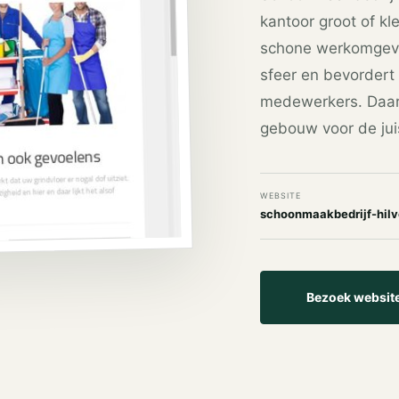
kantoor groot of kl
schone werkomgevin
sfeer en bevordert
medewerkers. Daar
gebouw voor de juis
WEBSITE
schoonmaakbedrijf-hil
Bezoek websit