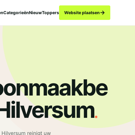
→
en
Categorieën
Nieuw
Toppers
Website plaatsen
oonmaakbe
.
 Hilversum
Hilversum reinigt uw