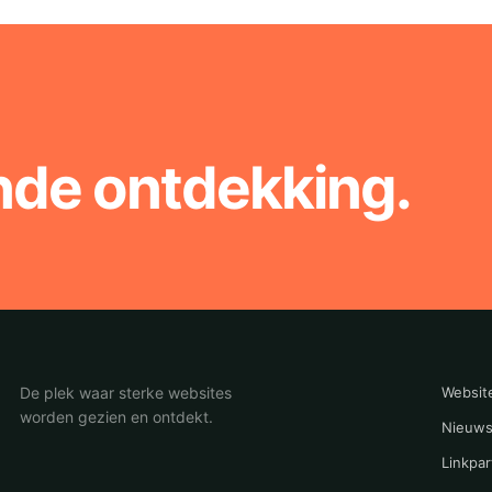
nde ontdekking.
De plek waar sterke websites
Websit
worden gezien en ontdekt.
Nieuws
Linkpar