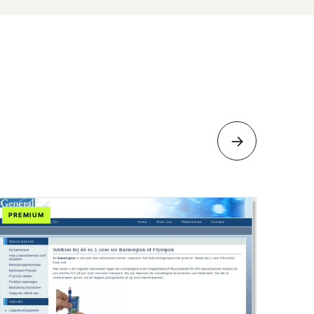
→
PREMIUM