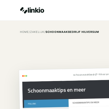
linkio
HOME
/
ZAKELIJK
/
SCHOONMAAKBEDRIJF HILVERSUM
schoonmaakbedrijf-hilvers