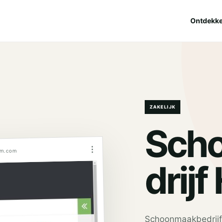
Ontdekk
ZAKELIJK
Sch
⋮
um.com
drijf
Schoonmaakbedrijf 