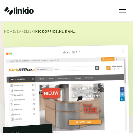
linkio
HOME
/
ZAKELIJK
/
KICKOFFICE.NL KANTOORMEUBELEN
⋮
kickoffice.nl