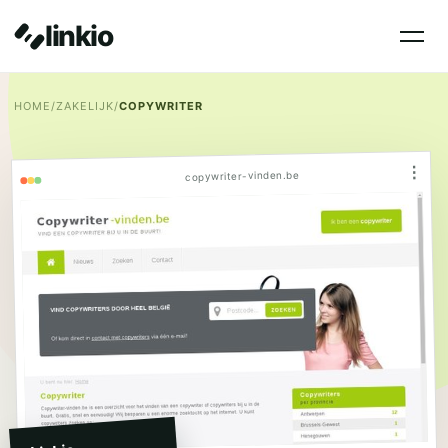
linkio
HOME
/
ZAKELIJK
/
COPYWRITER
⋮
copywriter-vinden.be