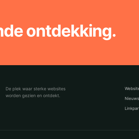
nde ontdekking.
De plek waar sterke websites
Websit
worden gezien en ontdekt.
Nieuws
Linkpar