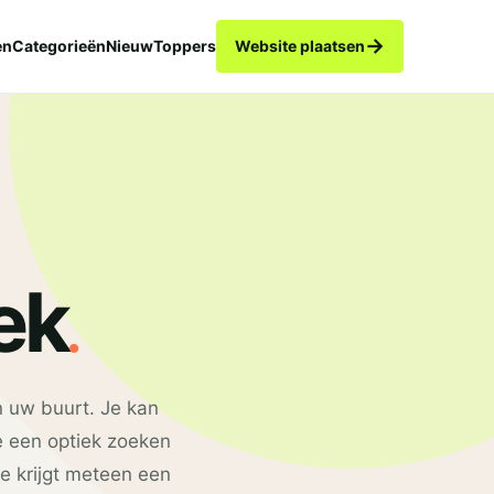
→
en
Categorieën
Nieuw
Toppers
Website plaatsen
.
ek
n uw buurt. Je kan
e een optiek zoeken
je krijgt meteen een