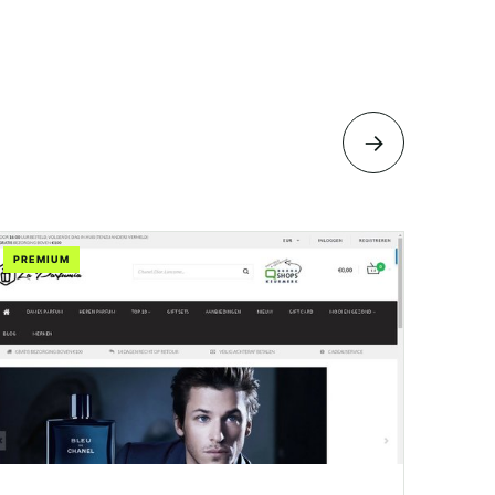
→
PREMIUM