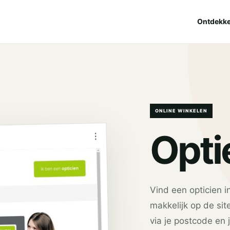
Ontdekk
ONLINE WINKELEN
Opti
⋮
Vind een opticien i
makkelijk op de sit
via je postcode en 