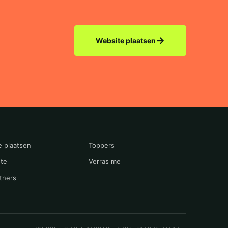
→
Website plaatsen
e plaatsen
Toppers
te
Verras me
tners