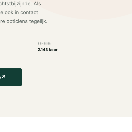
htstbijzijnde. Als
je ook in contact
 opticiens tegelijk.
BEKEKEN
2.143 keer
↗
e