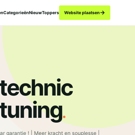
→
en
Categorieën
Nieuw
Toppers
Website plaatsen
technic
.
tuning
ar garantie ! | Meer kracht en souplesse |