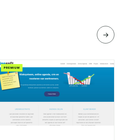
→
PREMIUM