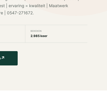
t | ervaring = kwaliteit | Maatwerk
re | 0547-271672.
BEKEKEN
2.985 keer
↗
e