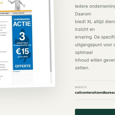
Iedere onderneming
Daarom
biedt XL altijd die
inzicht en
ervaring. De specif
uitgangspunt voor 
optimaal
inhoud willen geve
zetten.
WEBSITE
callcenteruitzendbureau