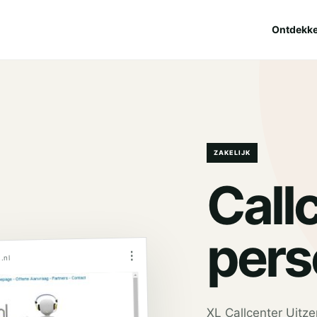
Ontdekk
ZAKELIJK
Call
pers
⋮
.nl
XL Callcenter Uitz