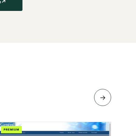
↗
e
→
PREMIUM