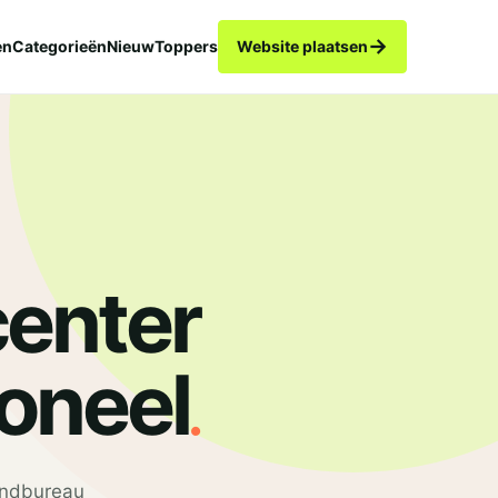
→
en
Categorieën
Nieuw
Toppers
Website plaatsen
center
.
oneel
endbureau