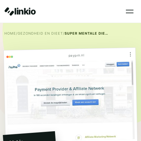
linkio
HOME
/
GEZONDHEID EN DIEET
/
SUPER MENTALE DIEET PLAN.***
⋮
paypro.nl