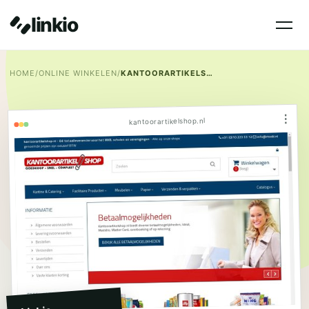
linkio
HOME
/
ONLINE WINKELEN
/
KANTOORARTIKELSHOP.NL
⋮
kantoorartikelshop.nl