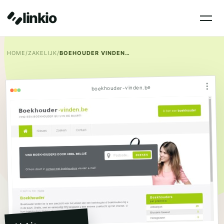
linkio
HOME
/
ZAKELIJK
/
BOEHOUDER VINDEN BELGIË
⋮
boekhouder-vinden.be