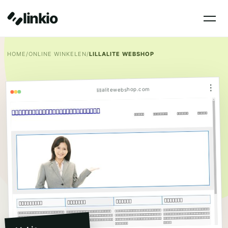
linkio
HOME
/
ONLINE WINKELEN
/
LILLALITE WEBSHOP
⋮
lillalitewebshop.com