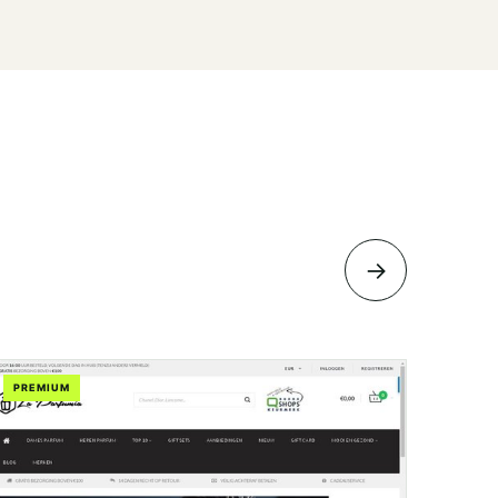
→
PREMIUM