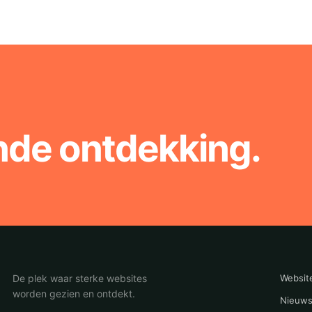
nde ontdekking.
De plek waar sterke websites
Websit
worden gezien en ontdekt.
Nieuws