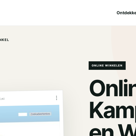
Ontdekk
NKEL
ONLINE WINKELEN
Onli
⋮
Kamp
.nl
en W