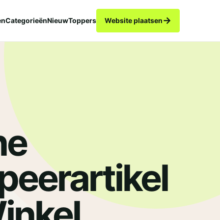
→
en
Categorieën
Nieuw
Toppers
Website plaatsen
ne
eerartikel
.
inkel