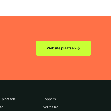
→
Website plaatsen
e plaatsen
Toppers
te
Verras me