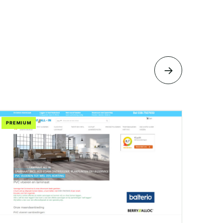
→
PREMIUM