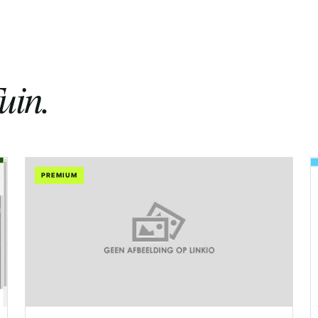
uin.
PREMIUM