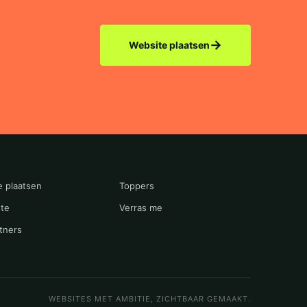
→
Website plaatsen
e plaatsen
Toppers
te
Verras me
tners
WEBSITES MET AMBITIE, ZICHTBAAR GEMAAKT.