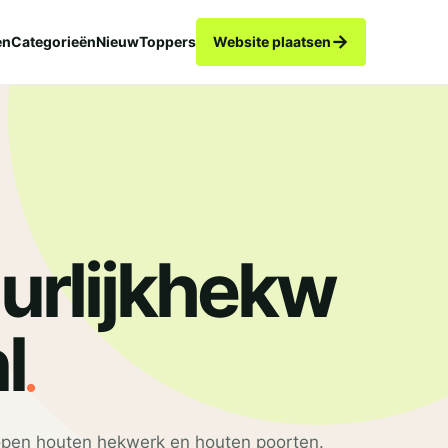
→
en
Categorieën
Nieuw
Toppers
Website plaatsen
urlijkhekw
.
l
open houten hekwerk en houten poorten.