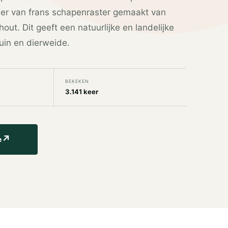
aler van frans schapenraster gemaakt van
ut. Dit geeft een natuurlijke en landelijke
tuin en dierweide.
BEKEKEN
3.141 keer
↗
e