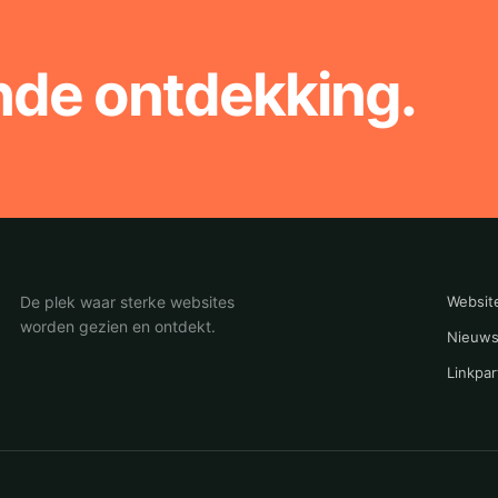
nde ontdekking.
De plek waar sterke websites
Websit
worden gezien en ontdekt.
Nieuws
Linkpar