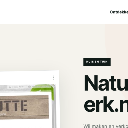
Ontdekk
HUIS EN TUIN
Natu
⋮
erk.n
Wij maken en verk