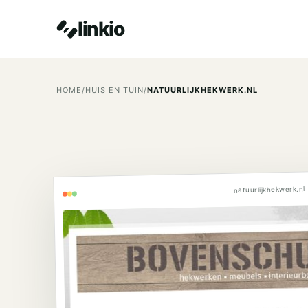
linkio
HOME
/
HUIS EN TUIN
/
NATUURLIJKHEKWERK.NL
natuurlijkhekwerk.nl