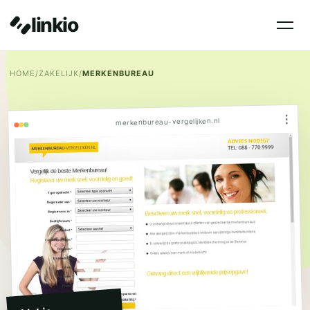
linkio
HOME
/
ZAKELIJK
/
MERKENBUREAU
⋮
merkenbureau-vergelijken.nl