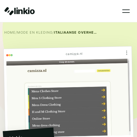
linkio
HOME
/
MODE EN KLEDING
/
ITALIAANSE OVERHEMDEN
⋮
camizza.nl