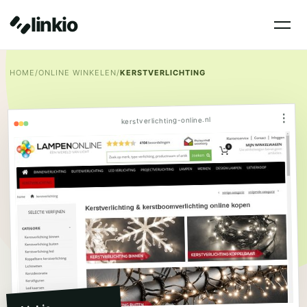
linkio
HOME
/
ONLINE WINKELEN
/
KERSTVERLICHTING
⋮
kerstverlichting-online.nl