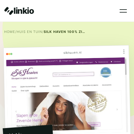
linkio
HOME
/
HUIS EN TUIN
/
SILK HAVEN 100% ZIJDEN BEDDENGOED
⋮
silkhaven.nl