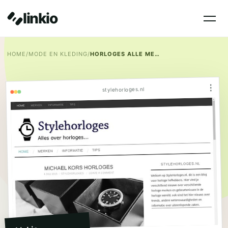
linkio
HOME
/
MODE EN KLEDING
/
HORLOGES ALLE MERKEN
⋮
stylehorloges.nl