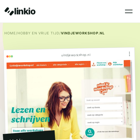
linkio
HOME
/
HOBBY EN VRIJE TIJD
/
VINDJEWORKSHOP.NL
⋮
vindjeworkshop.nl