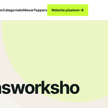
→
en
Categorieën
Nieuw
Toppers
Website plaatsen
asworksho