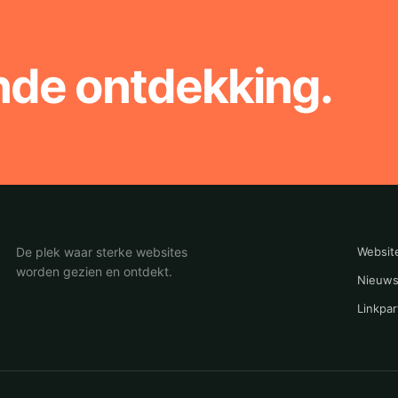
nde ontdekking.
De plek waar sterke websites
Websit
worden gezien en ontdekt.
Nieuws
Linkpar