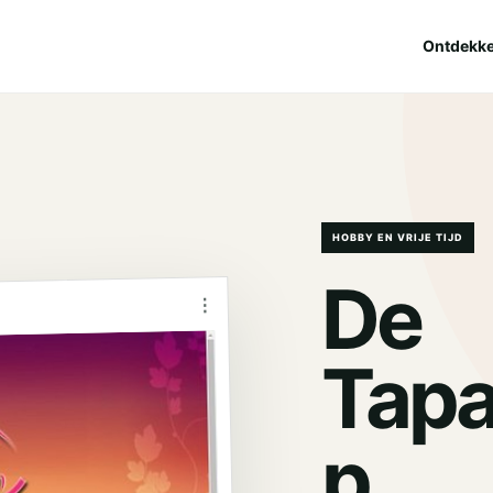
Ontdekk
HOBBY EN VRIJE TIJD
De
⋮
Tap
.
p