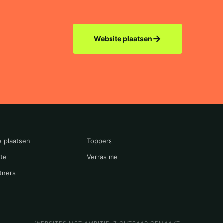
→
Website plaatsen
e plaatsen
Toppers
te
Verras me
tners