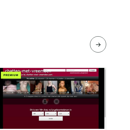
→
PREMIUM