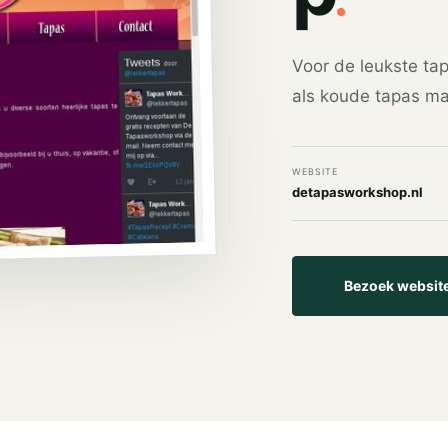
Voor de leukste ta
als koude tapas ma
WEBSITE
detapasworkshop.nl
Bezoek websit