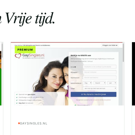
Vrije tijd.
PREMIUM
GAYSINGLES.NL