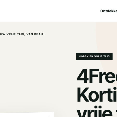
Ontdekk
4FREETIME | KORTING VOOR UW VRIJE TIJD, VAN BEAUTY TOT PRETPARK EN VAN
HOBBY EN VRIJE TIJD
4Fre
Kort
vrije