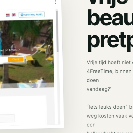
⋮
beau
pret
Vrije tijd hoeft niet
4FreeTime, binnen
doen
vandaag?’
´Iets leuks doen´ 
weg kosten vaak ve
een