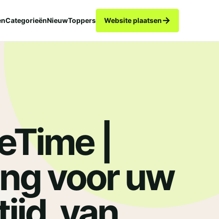
→
en
Categorieën
Nieuw
Toppers
Website plaatsen
eTime |
ing voor uw
 tijd, van