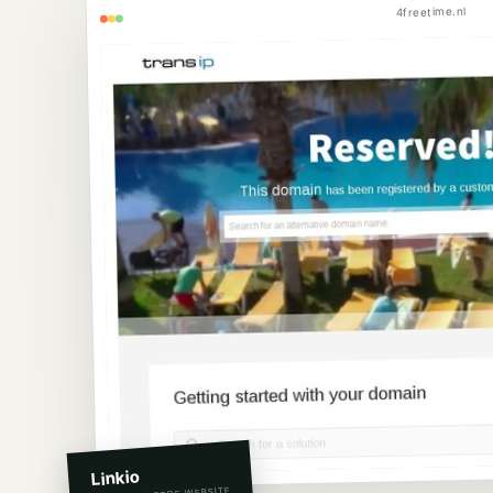
4freetime.nl
Linkio