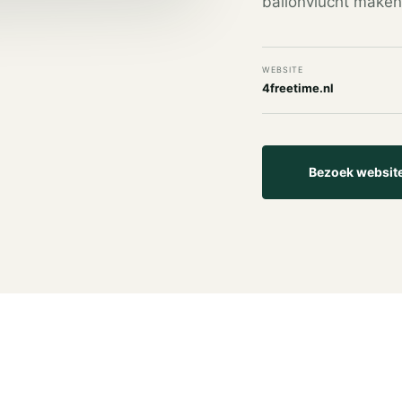
ballonvlucht maken 
WEBSITE
4freetime.nl
Bezoek websit