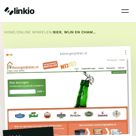
linkio
HOME
/
ONLINE WINKELEN
/
BIER, WIJN EN CHAMPAGNE BEZORGEN DOOR BIERKOERIER/BIERTAXI IN JOUW REG
⋮
bezorgmijnbier.nl