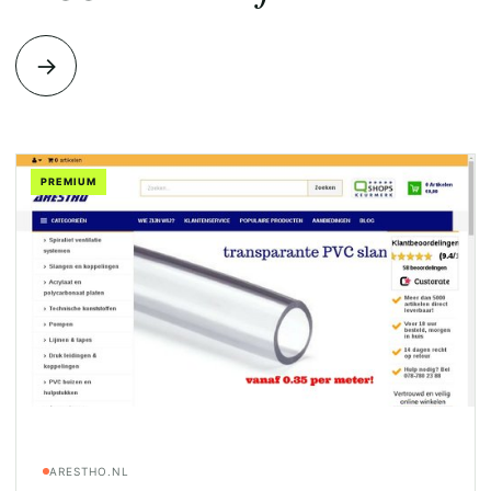
→
PREMIUM
ARESTHO.NL