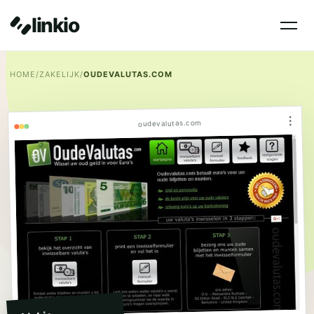
linkio
HOME
/
ZAKELIJK
/
OUDEVALUTAS.COM
⋮
oudevalutas.com