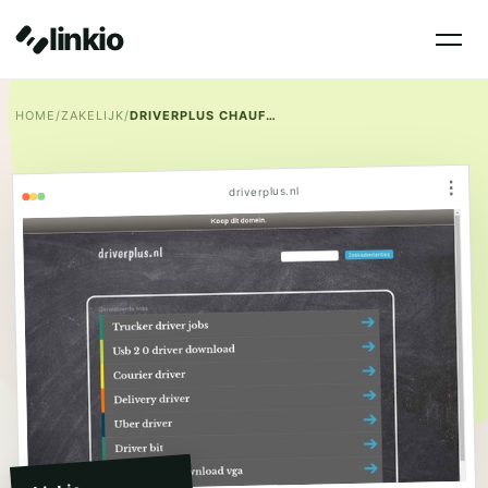
linkio
HOME
/
ZAKELIJK
/
DRIVERPLUS CHAUFFEURSDIENST
⋮
driverplus.nl