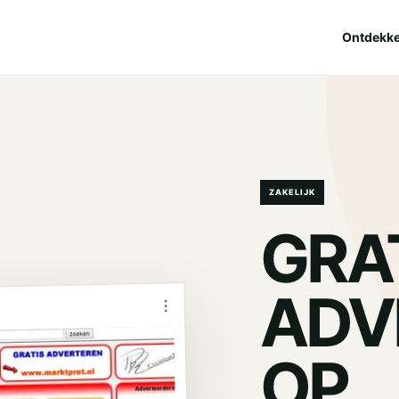
Ontdekk
ZAKELIJK
GRA
ADV
⋮
OP