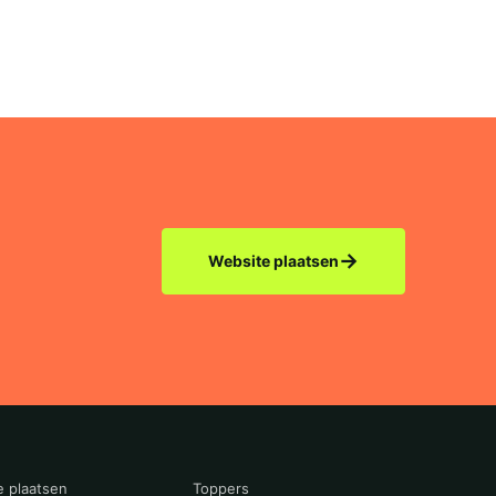
→
Website plaatsen
e plaatsen
Toppers