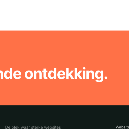
nde ontdekking.
De plek waar sterke websites
Websit