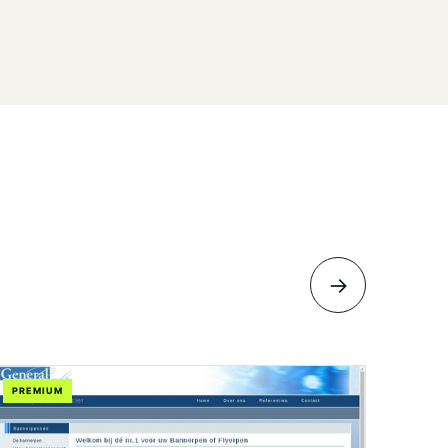
→
PREMIUM