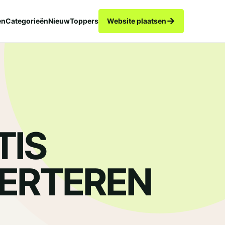
→
en
Categorieën
Nieuw
Toppers
Website plaatsen
TIS
ERTEREN