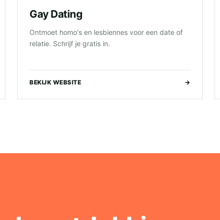
Gay Dating
Ontmoet homo's en lesbiennes voor een date of
relatie. Schrijf je gratis in.
BEKIJK WEBSITE
→