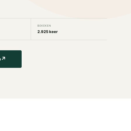
BEKEKEN
2.925 keer
↗
e