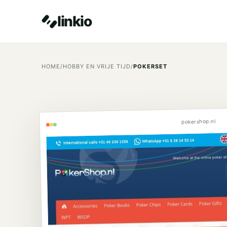
linkio
HOME
/
HOBBY EN VRIJE TIJD
/
POKERSET
pokershop.nl