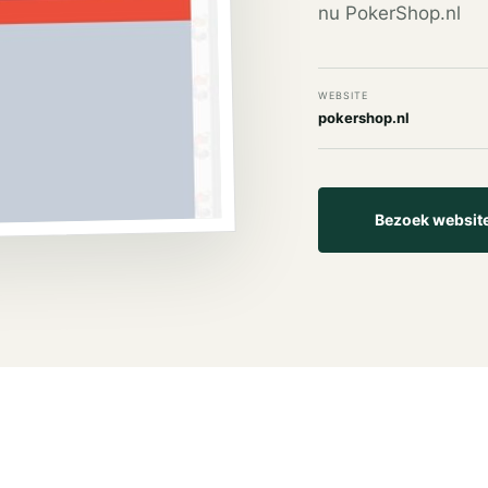
nu PokerShop.nl
WEBSITE
pokershop.nl
Bezoek websit