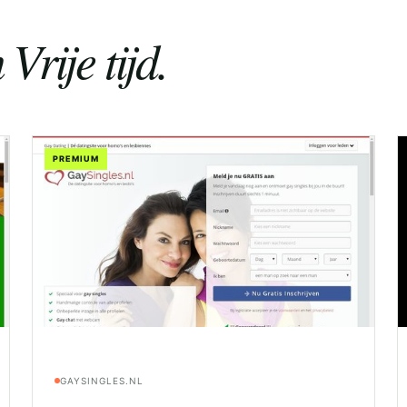
Vrije tijd.
PREMIUM
GAYSINGLES.NL