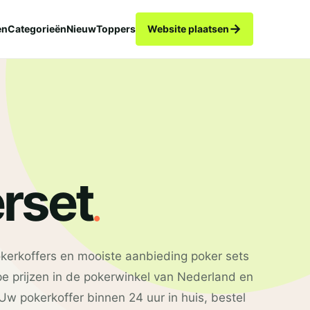
→
en
Categorieën
Nieuw
Toppers
Website plaatsen
.
rset
erkoffers en mooiste aanbieding poker sets
e prijzen in de pokerwinkel van Nederland en
Uw pokerkoffer binnen 24 uur in huis, bestel