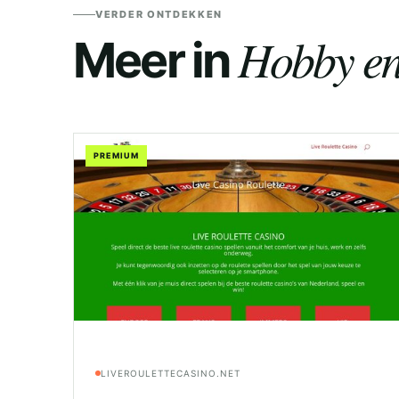
VERDER ONTDEKKEN
Hobby en 
Meer in
PREMIUM
LIVEROULETTECASINO.NET