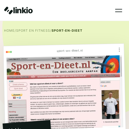
linkio
HOME
/
SPORT EN FITNESS
/
SPORT-EN-DIEET
⋮
sport-en-dieet.nl