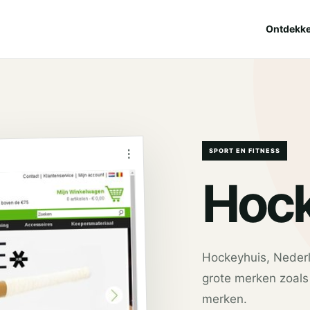
Ontdekk
⋮
SPORT EN FITNESS
Hock
Hockeyhuis, Neder
grote merken zoals
merken.