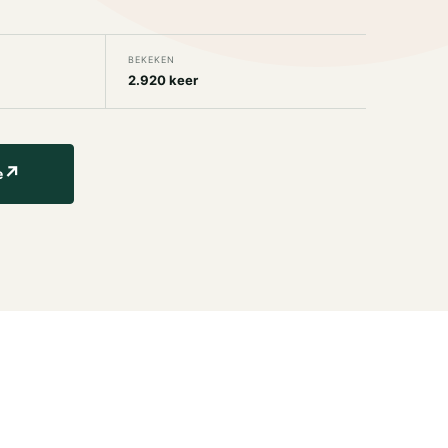
BEKEKEN
2.920 keer
↗
e