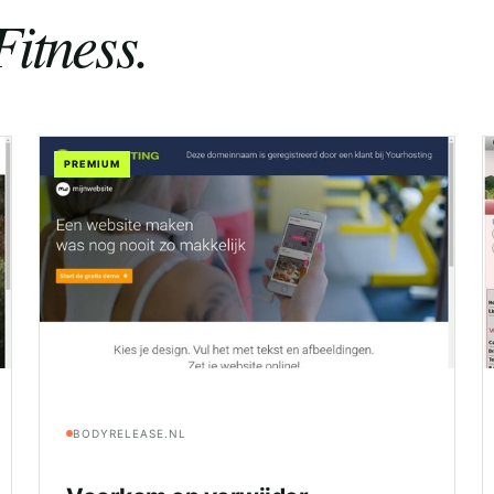
Fitness.
PREMIUM
BODYRELEASE.NL