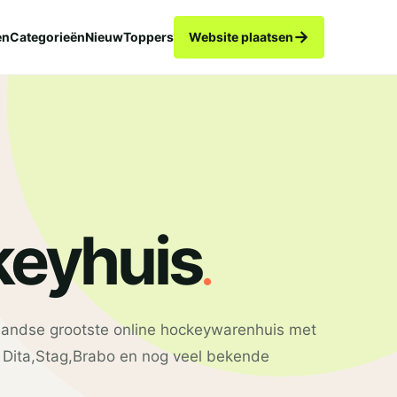
→
en
Categorieën
Nieuw
Toppers
Website plaatsen
.
eyhuis
landse grootste online hockeywarenhuis met
 Dita,Stag,Brabo en nog veel bekende